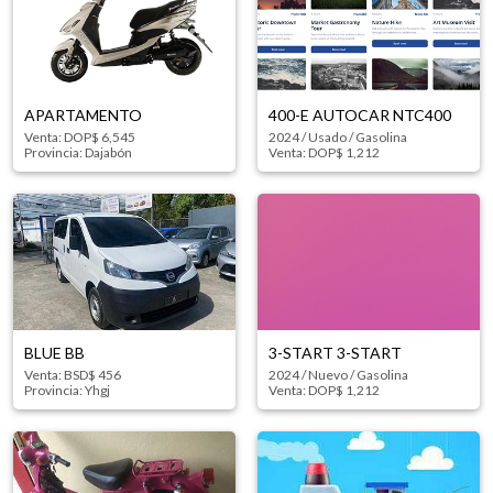
APARTAMENTO
400-E AUTOCAR NTC400
Venta: DOP$ 6,545
2024
/
Usado
/
Gasolina
Provincia:
Dajabón
Venta: DOP$ 1,212
BLUE BB
3-START 3-START
Venta: BSD$ 456
2024
/
Nuevo
/
Gasolina
Provincia:
Yhgj
Venta: DOP$ 1,212