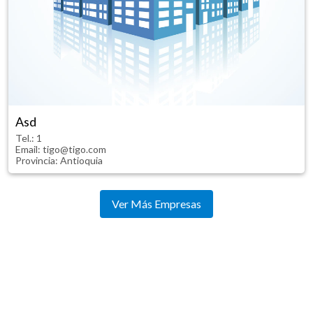
Asd
Tel.:
1
Email: tigo@tigo.com
Provincia:
Antioquia
Ver Más Empresas